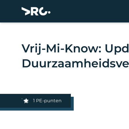
Vrij-Mi-Know: Up
Duurzaamheidsve
1 PE-punten