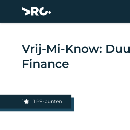
Vrij-Mi-Know: Du
Finance
1 PE-punten