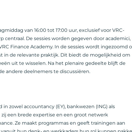
dagmiddag van 16:00 tot 17:00 uur, exclusief voor VRC-
rp centraal. De sessies worden gegeven door academici,
VRC Finance Academy. In de sessies wordt ingezoomd 
in de relevante praktijk. Dit biedt de mogelijkheid om
ën uit te wisselen. Na het plenaire gedeelte blijft de
de andere deelnemers te discussiëren.
 in zowel accountancy (EY), bankwezen (ING) als
zij een brede expertise en een groot netwerk
nance. Ze maakt programmas en geeft trainingen aan
 zij vanuit hun denk- en werkkaders hun rol kunnen pakk