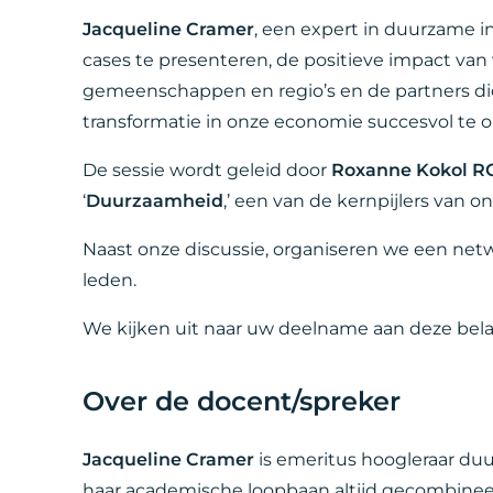
Jacqueline Cramer
, een expert in duurzame in
cases te presenteren, de positieve impact van
gemeenschappen en regio’s en de partners d
transformatie in onze economie succesvol te
De sessie wordt geleid door
Roxanne Kokol R
‘
Duurzaamheid
,’ een van de kernpijlers van o
Naast onze discussie, organiseren we een ne
leden.
We kijken uit naar uw deelname aan deze belan
Over de docent/spreker
Jacqueline Cramer
is emeritus hoogleraar duu
haar academische loopbaan altijd gecombineer