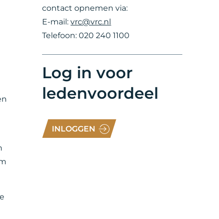
contact opnemen via:
E-mail:
vrc@vrc.nl
Telefoon: 020 240 1100
Log in voor
ledenvoordeel
en
INLOGGEN
n
om
re