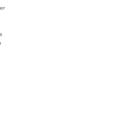
er
s
n