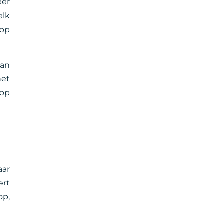
eer
elk
oop
aan
het
oop
aar
ert
op,