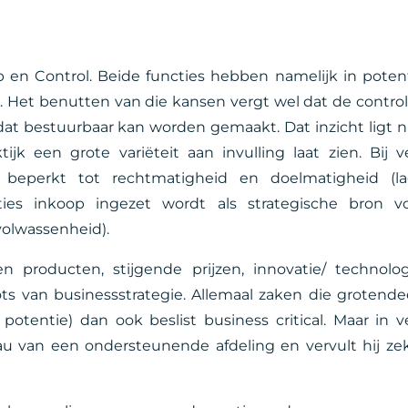
p en Control. Beide functies hebben namelijk in poten
. Het benutten van die kansen vergt wel dat de control
dat bestuurbaar kan worden gemaakt. Dat inzicht ligt n
k een grote variëteit aan invulling laat zien. Bij v
 beperkt tot rechtmatigheid en doelmatigheid (l
aties inkoop ingezet wordt als strategische bron v
volwassenheid).
producten, stijgende prijzen, innovatie/ technolog
s van businessstrategie. Allemaal zaken die grotende
 potentie) dan ook beslist business critical. Maar in v
eau van een ondersteunende afdeling en vervult hij ze