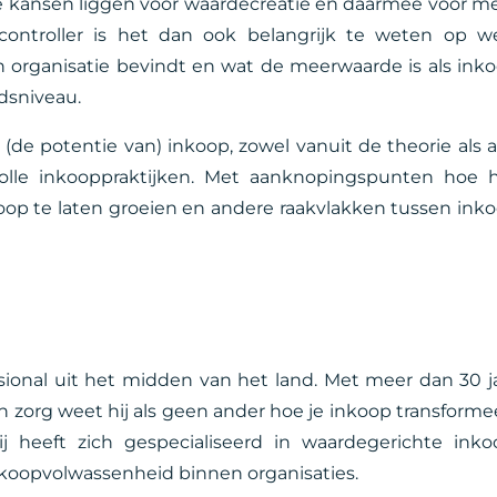
ijke kansen liggen voor waardecreatie en daarmee voor m
)controller is het dan ook belangrijk te weten op w
n organisatie bevindt en wat de meerwaarde is als ink
dsniveau.
 (de potentie van) inkoop, zowel vanuit de theorie als 
olle inkooppraktijken. Met aanknopingspunten hoe 
op te laten groeien en andere raakvlakken tussen ink
sional uit het midden van het land. Met meer dan 30 j
 en zorg weet hij als geen ander hoe je inkoop transforme
j heeft zich gespecialiseerd in waardegerichte inko
oopvolwassenheid binnen organisaties.