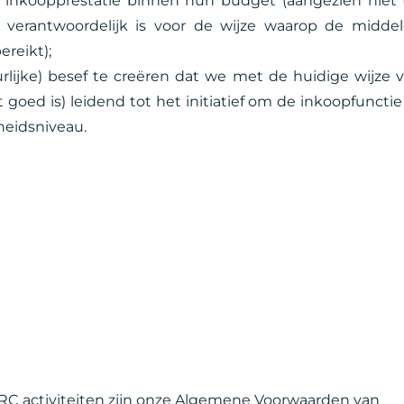
 inkoopprestatie binnen hun budget (aangezien niet
 verantwoordelijk is voor de wijze waarop de midde
reikt);
rlijke) besef te creëren dat we met de huidige wijze 
t goed is) leidend tot het initiatief om de inkoopfunctie
heidsniveau.
RC activiteiten zijn onze
Algemene Voorwaarden
van