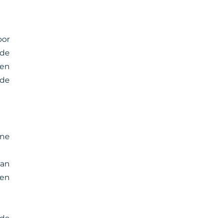
oor
 de
sen
rde
ine
van
gen