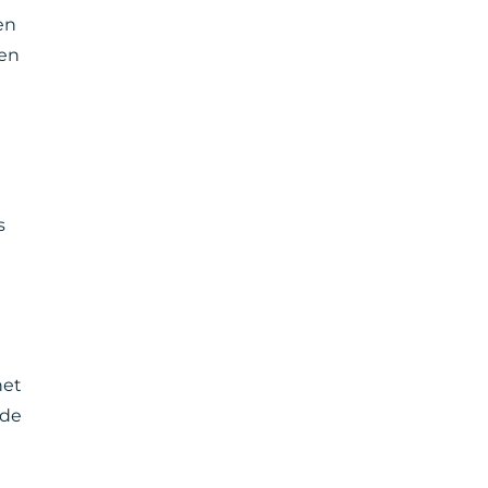
en
ken
s
het
 de