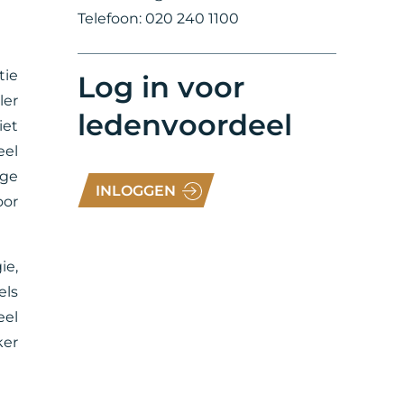
Telefoon: 020 240 1100
tie
Log in voor
ler
ledenvoordeel
iet
eel
age
INLOGGEN
oor
ie,
els
eel
ker