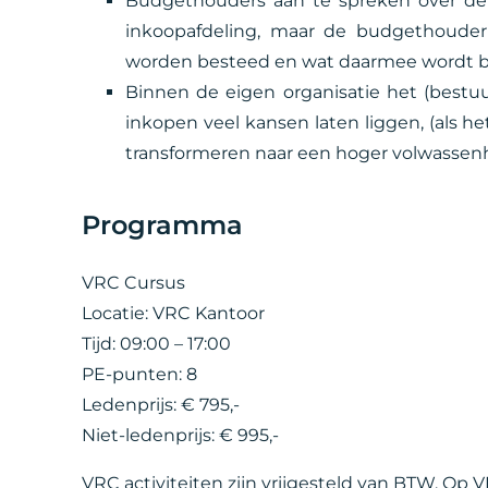
Budgethouders aan te spreken over de
inkoopafdeling, maar de budgethouder
worden besteed en wat daarmee wordt be
Binnen de eigen organisatie het (bestuu
inkopen veel kansen laten liggen, (als he
transformeren naar een hoger volwassen
Programma
VRC Cursus
Locatie: VRC Kantoor
Tijd: 09:00 – 17:00
PE-punten: 8
Ledenprijs: € 795,-
Niet-ledenprijs: € 995,-
VRC activiteiten zijn vrijgesteld van BTW. Op V