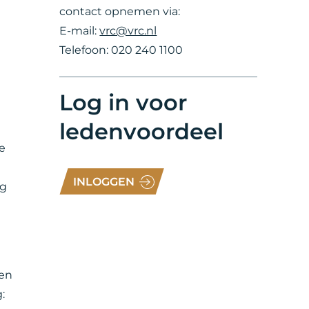
contact opnemen via:
E-mail:
vrc@vrc.nl
Telefoon: 020 240 1100
Log in voor
ledenvoordeel
e
e
INLOGGEN
ig
l
 en
: