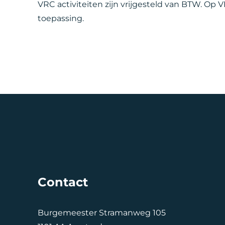
VRC activiteiten zijn vrijgesteld van BTW. Op V
toepassing.
Contact
Burgemeester Stramanweg 105