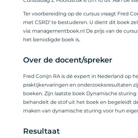
Cursusdag 2: Hoofdstuk 6 t/m 10 uit ‘Aan de sla
Ter voorbereiding op de cursus vraagt Fred Con
met CSRD’ te bestuderen. U dient dit boek zelf
via: managementboek.nl De prijs van de cursu
het benodigde boek is.
Over de docent/spreker
Fred Conijn RA is dé expert in Nederland op h
praktijkervaringen en onderzoeksresultaten z
boeken. Zijn laatste boek Dynamische sturing i
behandelt de stof uit het boek en begeleidt d
maken van dynamische sturing voor hun eigen
Resultaat