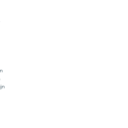
s
jn
n
ijn