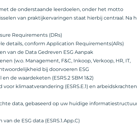
 met de onderstaande leerdoelen, onder het motto
selen van praktijkervaringen staat hierbij centraal. Na 
closure Requirements (DRs)
ële details, conform Application Requirements(ARs)
nen van de Data Gedreven ESG Aanpak
kenen (w.o. Management, F&C, Inkoop, Verkoop, HR, IT,
antwoordelijkheid bij doorvoeren ESG
el en de waardeketen (ESRS.2 SBM 1&2)
 voor klimaatverandering (ESRS.E.1) en arbeidskrachte
ichte data, gebaseerd op uw huidige informatiestructuu
n van de ESG data (ESRS.1.App.C)