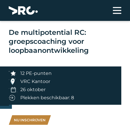
De multipotential RC:
groepscoaching voor
loopbaanontwikkeling
12 PE-punten
VRC Kantoor
26 oktober
Plekken beschikbaar: 8
NU INSCHRIJVEN