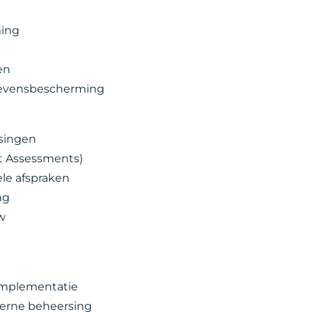
ming
e
en
gevensbescherming
ssingen
ct Assessments)
ele afspraken
ng
w
n implementatie
terne beheersing