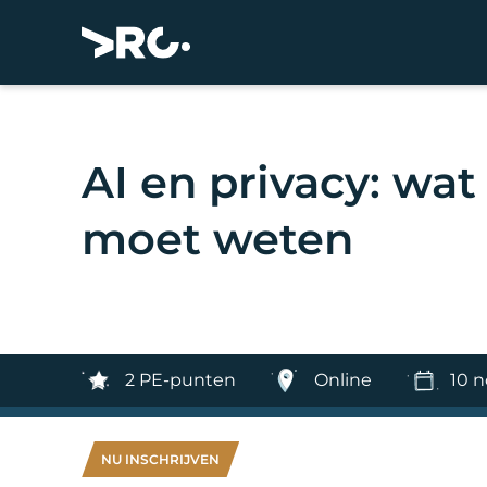
AI en privacy: wat
moet weten
2 PE-punten
Online
10 
NU INSCHRIJVEN