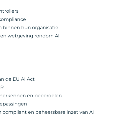
ntrollers
 compliance
ten binnen hun organisatie
cy en wetgeving rondom AI
van de EU AI Act
PR
er herkennen en beoordelen
toepassingen
en compliant en beheersbare inzet van AI