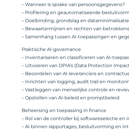
– Wanneer is sprake van persoonsgegevens?
– Profilering en geautomatiseerde besluitvor
– Doelbinding, grondslag en dataminimalisati
– Bewaartermijnen en rechten van betrokken
– Samenhang tussen AI-toepassingen en ge
Praktische AI-governance
– Inventariseren en classificeren van AI-toepa
– Uitvoeren van DPIA’s (Data Protection Impa
– Beoordelen van AI-leveranciers en contractu
– Inrichten van logging, audit trail en monitori
– Vastleggen van menselijke controle en revie
– Opstellen van AI-beleid en promptbeleid
Beheersing en toepassing in finance
– Rol van de controller bij softwareselectie e
– AI binnen rapportages, besluitvorming en in